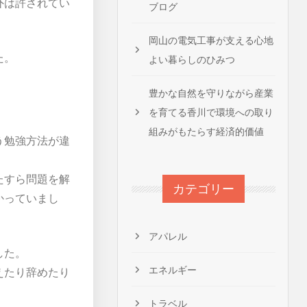
外は許されてい
ブログ
岡山の電気工事が支える心地
た。
よい暮らしのひみつ
豊かな自然を守りながら産業
を育てる香川で環境への取り
組みがもたらす経済的価値
う勉強方法が違
たすら問題を解
カテゴリー
かっていまし
アパレル
した。
エネルギー
えたり辞めたり
トラベル