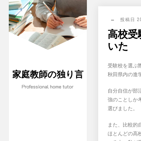
コ
ン
投稿日
2
テ
ン
高校受
ツ
いた
に
ス
受験校を選ぶ
キ
家庭教師の独り言
秋田県内の進
ッ
プ
Professional home tutor
自分自信が部
強のことしか
選びました。
また、比較的
ほとんどの高