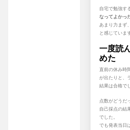
自宅で勉強す
なってよかっ
あまり力まず
と感じていま
一度読
めた
直前の休み時
が出たりと、
結果は合格で
点数がどうだ
自己採点の結
でした。
でも発表当日