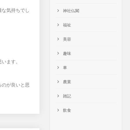
雑な気持ちでし
神社仏閣
福祉
美容
。
趣味
思います。
車
農業
るのが良いと思
雑記
飲食