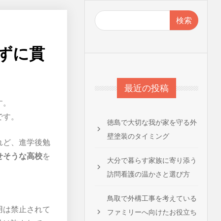
検索
ずに貫
最近の投稿
す。
です。
徳島で大切な我が家を守る外
壁塗装のタイミング
れど、進学後勉
せそうな高校
を
大分で暮らす家族に寄り添う
訪問看護の温かさと選び方
鳥取で外構工事を考えている
用は禁止されて
ファミリーへ向けたお役立ち