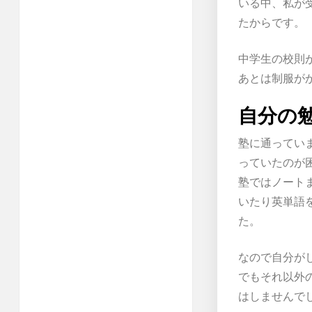
いる中、私が
たからです。
中学生の校則
あとは制服が
自分の
塾に通ってい
っていたのが
塾ではノート
いたり英単語
た。
なので自分が
でもそれ以外
はしませんで