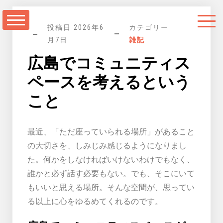
コ
ン
投稿日
2026年6
カテゴリー
テ
月7日
雑記
ン
広島でコミュニティス
ツ
に
ペースを考えるという
ス
こと
キ
ッ
最近、「ただ座っていられる場所」があること
プ
の大切さを、しみじみ感じるようになりまし
た。何かをしなければいけないわけでもなく、
誰かと必ず話す必要もない。でも、そこにいて
もいいと思える場所。そんな空間が、思ってい
る以上に心をゆるめてくれるのです。