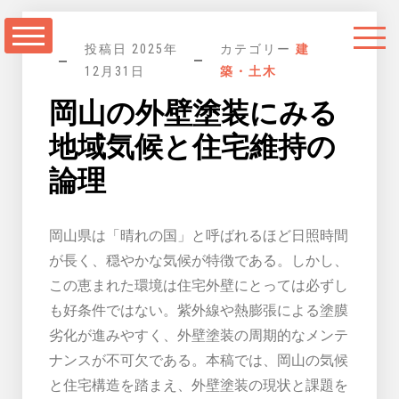
コ
ン
投稿日
2025年
カテゴリー
建
テ
12月31日
築・土木
ン
岡山の外壁塗装にみる
ツ
に
地域気候と住宅維持の
ス
論理
キ
ッ
岡山県は「晴れの国」と呼ばれるほど日照時間
プ
が長く、穏やかな気候が特徴である。しかし、
この恵まれた環境は住宅外壁にとっては必ずし
も好条件ではない。紫外線や熱膨張による塗膜
劣化が進みやすく、外壁塗装の周期的なメンテ
ナンスが不可欠である。本稿では、岡山の気候
と住宅構造を踏まえ、外壁塗装の現状と課題を