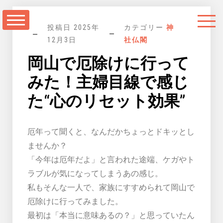
コ
ン
投稿日
2025年
カテゴリー
神
テ
12月3日
社仏閣
ン
岡山で厄除けに行って
ツ
に
みた！主婦目線で感じ
ス
た“心のリセット効果”
キ
ッ
厄年って聞くと、なんだかちょっとドキッとし
プ
ませんか？
「今年は厄年だよ」と言われた途端、ケガやト
ラブルが気になってしまうあの感じ。
私もそんな一人で、家族にすすめられて岡山で
厄除けに行ってみました。
最初は「本当に意味あるの？」と思っていたん