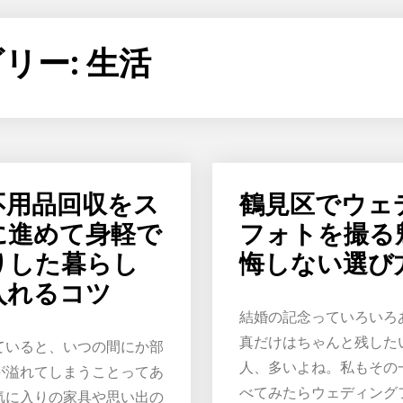
リー:
生活
不用品回収をス
鶴見区でウェ
に進めて身軽で
フォトを撮る
りした暮らし
悔しない選び
入れるコツ
結婚の記念っていろいろ
真だけはちゃんと残した
ていると、いつの間にか部
人、多いよね。私もその
が溢れてしまうことってあ
べてみたらウェディング
気に入りの家具や思い出の