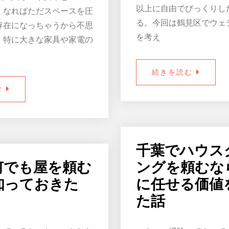
以上に自由でびっくりし
くなればただスペースを圧
る。今回は鶴見区でウェ
存在になっちゃうから不思
を考え
。特に大きな家具や家電の
続きを読む
む
千葉でハウス
何でも屋を頼む
ングを頼むな
知っておきた
に任せる価値
た話