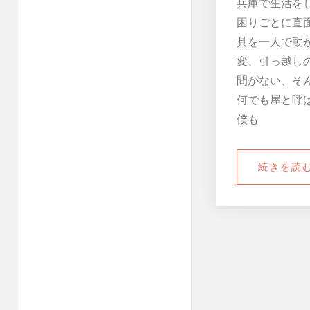
兵庫で生活を
困りごとに直
具を一人で動
変、引っ越し
間がない、そ
何でも屋と呼
僕も
続きを読