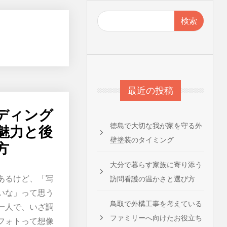
検索
最近の投稿
ディング
徳島で大切な我が家を守る外
魅力と後
壁塗装のタイミング
方
大分で暮らす家族に寄り添う
あるけど、「写
訪問看護の温かさと選び方
いな」って思う
鳥取で外構工事を考えている
一人で、いざ調
ファミリーへ向けたお役立ち
フォトって想像