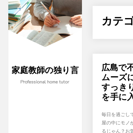
コ
ン
カテゴ
テ
ン
ツ
に
ス
キ
広島で
家庭教師の独り言
ッ
ムーズ
プ
Professional home tutor
すっき
を手に
毎日を過ごし
屋の中にモノ
るじゃん？お