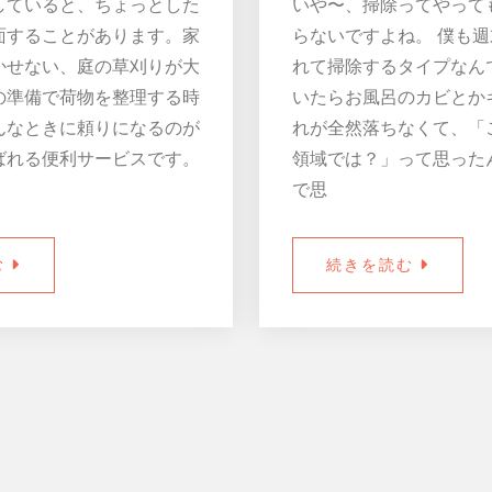
していると、ちょっとした
いや〜、掃除ってやって
面することがあります。家
らないですよね。 僕も
かせない、庭の草刈りが大
れて掃除するタイプなん
の準備で荷物を整理する時
いたらお風呂のカビとか
んなときに頼りになるのが
れが全然落ちなくて、「
ばれる便利サービスです。
領域では？」って思った
で思
む
続きを読む