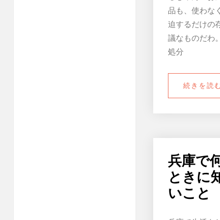
品も、使わな
迫するだけの
議なものだわ
処分
続きを読
兵庫で
ときに
いこと