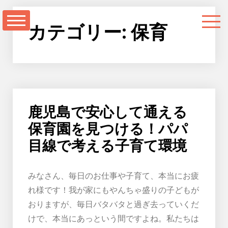
コ
ン
カテゴリー:
保育
テ
ン
ツ
に
ス
キ
鹿児島で安心して通える
ッ
保育園を見つける！パパ
プ
目線で考える子育て環境
みなさん、毎日のお仕事や子育て、本当にお疲
れ様です！我が家にもやんちゃ盛りの子どもが
おりますが、毎日バタバタと過ぎ去っていくだ
けで、本当にあっという間ですよね。私たちは